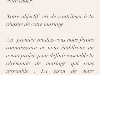
votre choix.
Notre objectif est de contribuer à la
réussite de votre mariage.
Au premier rendez-vous nous ferons
connaissance et nous établirons un
avant projet pour définir ensemble la
cérémonie de mariage qui vous
ressemble : La vison de votre
cérémonie laïque, de vos attentes de
votre officiant de cérémonie, de son
déroulement et son organisation.
N'hésitez pas à nous contacter pour
avoir plus de renseignements et
simplement échanger à ce sujet, ou